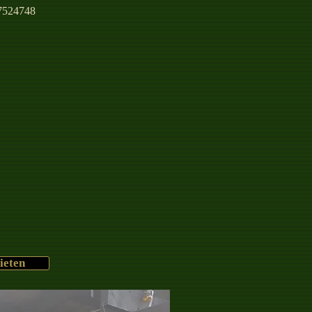
/7524748
ieten