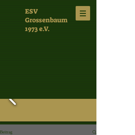
ESV
Grossenbaum
1973 e.V.
Beitrag